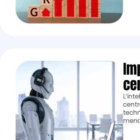
Im
ce
L’int
cent
techn
menac