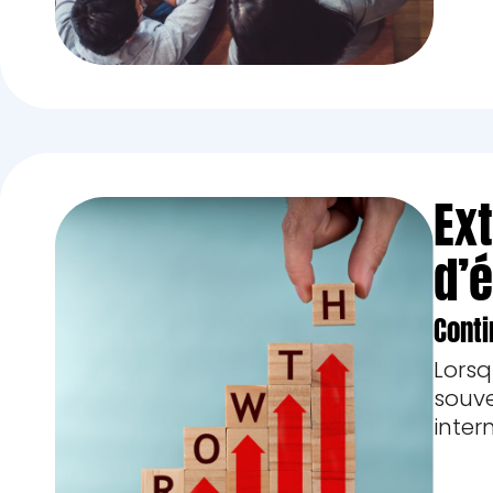
Ex
d’
Conti
Lors
souve
intern