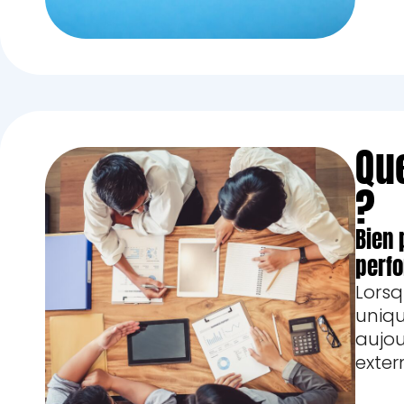
Qu
?
Bien 
perf
Lors
uniq
aujo
exter