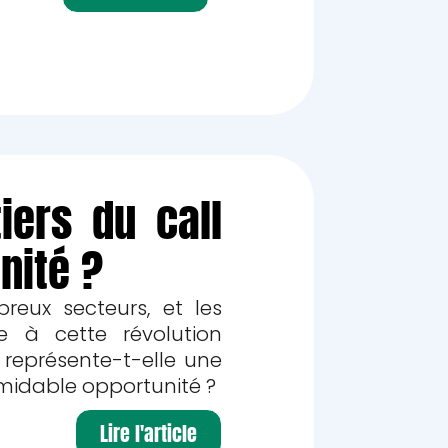
iers du call
nité ?
mbreux secteurs, et les
e à cette révolution
A représente-t-elle une
rmidable opportunité ?
Lire l'article