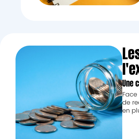
Le
l'e
Une c
Face 
de re
en pl